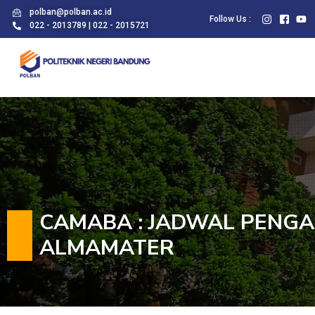
polban@polban.ac.id
Follow Us :
022 - 2013789 | 022 - 2015721
CAMABA : JADWAL PENGA
ALMAMATER