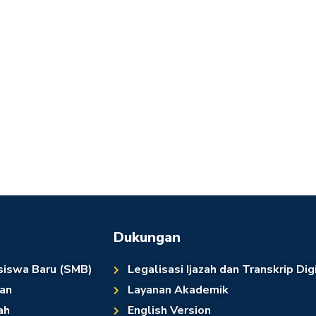
Dukungan
siswa Baru (SMB)
Legalisasi Ijazah dan Transkrip Dig
an
Layanan Akademik
ah
English Version