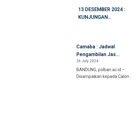
13 DESEMBER 2024 :
KUNJUNGAN
POLITEKNIK
PARIWISATA MEDAN
Camaba : Jadwal
Pengambilan Jas
26 July 2024
Almamater
BANDUNG, polban.ac.id –
Disampaikan kepada Calon
Mahasiswa Baru jalur SNBP,
SNBT, SMBM, RPL, dan
Magister Terapan Polban,
berikut jadwal pengambilan
[…]