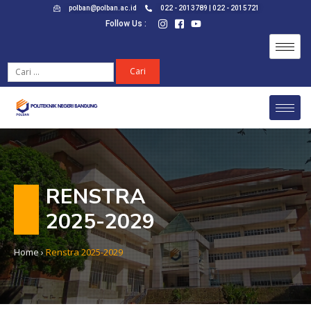
polban@polban.ac.id
022 - 2013789 | 022 - 2015721
Follow Us :
RENSTRA
2025-2029
Home
›
Renstra 2025-2029