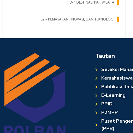
D-4 DESTINASI PARIWISATA
S2 – PEMASARAN, INOVASI, DAN TEKNOLOGI
Tautan
Seleksi Maha
Kemahasiswa
Publikasi Ilmi
E-Learning
PPID
P2MPP
Pusat Pengem
(PPB)