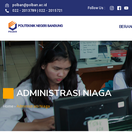
polban@polban.ac.id
Follow Us :
022 - 2013789 | 022 - 2015721
BERA
ADMINISTRASI NIAGA
Home
›
Administrasi Niaga