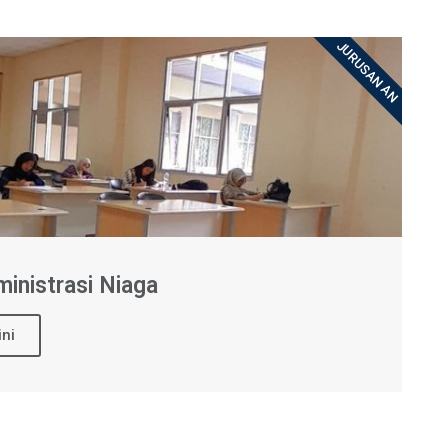
JURUSAN AN
inistrasi Niaga
ini