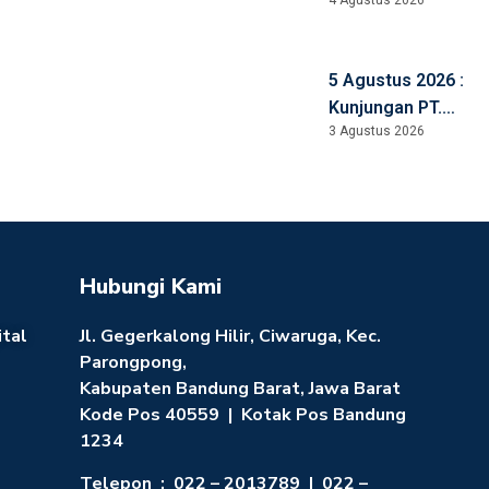
Praktisi Mengajar
5 Agustus 2026 :
Kunjungan PT.
3 Agustus 2026
Natori
Manufacturing,
Jepang
Hubungi Kami
ital
Jl. Gegerkalong Hilir, Ciwaruga, Kec.
Parongpong,
Kabupaten Bandung Barat, Jawa Barat
Kode Pos 40559 | Kotak Pos Bandung
1234
Telepon : 022 – 2013789 | 022 –