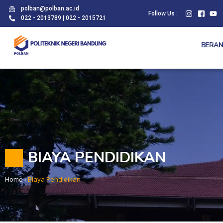
polban@polban.ac.id
Follow Us :
022 - 2013789 | 022 - 2015721
BERA
BIAYA PENDIDIKAN
Home
›
Biaya Pendidikan