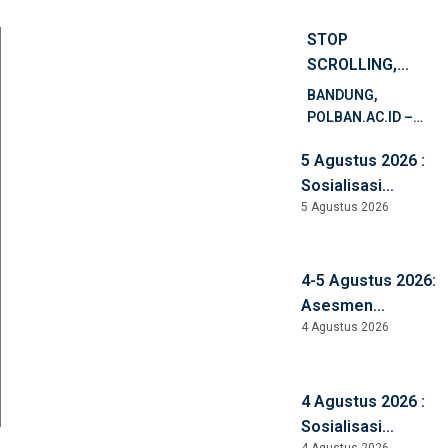
STOP
SCROLLING,
START EARNING!
BANDUNG,
PELATIHAN
POLBAN.AC.ID –
SHOPEE
DALAM RANGKA
5 Agustus 2026 :
MENDUKUNG
AFFILIATE
PENINGKATAN
Sosialisasi
UNTUK
KOMPETENSI
5 Agustus 2026
Pembangunan ZI
MAHASISWA
DIGITAL, LITERASI
WBBM, Anti
POLBAN
PEMASARAN
Korupsi, Anti
DIGITAL, DAN
4-5 Agustus 2026:
Kekerasan, dan
PENGEMBANGAN
Asesmen
Anti Narkoba
KEWIRAUSAHAAN,
4 Agustus 2026
Lapangan
BALAI PELATIHAN
LAMEMBA D4
VOKASI DAN
Keuangan Syariah
PRODUKTIVITAS […]
4 Agustus 2026 :
Sosialisasi
4 Agustus 2026