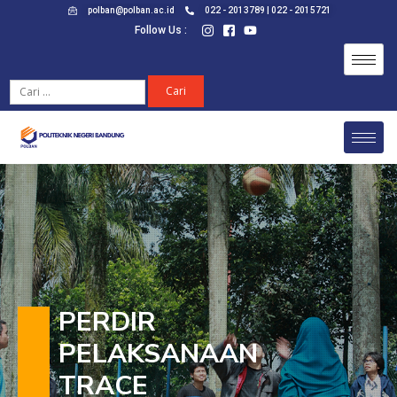
polban@polban.ac.id
022 - 2013789 | 022 - 2015721
Follow Us :
PERDIR
PELAKSANAAN
TRACE