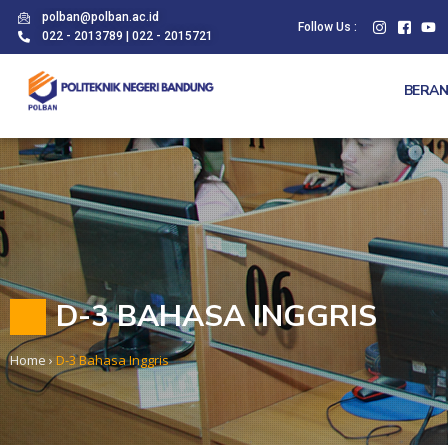
polban@polban.ac.id
Follow Us :
022 - 2013789 | 022 - 2015721
BERA
D-3 BAHASA INGGRIS
Home
›
D-3 Bahasa Inggris