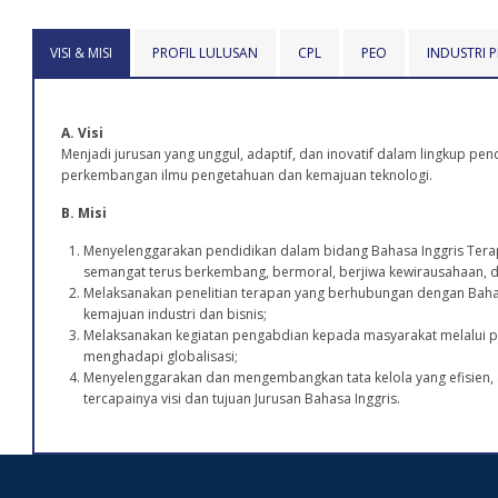
VISI & MISI
PROFIL LULUSAN
CPL
PEO
INDUSTRI
A. Visi
Menjadi jurusan yang unggul, adaptif, dan inovatif dalam lingkup pen
perkembangan ilmu pengetahuan dan kemajuan teknologi.
B. Misi
Menyelenggarakan pendidikan dalam bidang Bahasa Inggris Terap
semangat terus berkembang, bermoral, berjiwa kewirausahaan, 
Melaksanakan penelitian terapan yang berhubungan dengan Baha
kemajuan industri dan bisnis;
Melaksanakan kegiatan pengabdian kepada masyarakat melalui p
menghadapi globalisasi;
Menyelenggarakan dan mengembangkan tata kelola yang efisien, 
tercapainya visi dan tujuan Jurusan Bahasa Inggris.