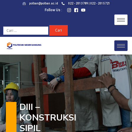
polban@polban.ac.id
022 - 2013789 | 022 - 2015721
Follow Us :
DIII –
KONSTRUKSI
SIPIL