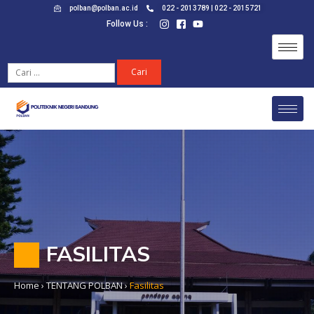
polban@polban.ac.id
022 - 2013789 | 022 - 2015721
Follow Us :
FASILITAS
Home
›
TENTANG POLBAN
›
Fasilitas