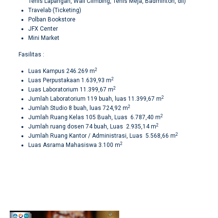
Tenis Lapangan, Wall Climbing, Tenis Meja, Badminton, dll)
Travelab (Ticketing)
Polban Bookstore
JFX Center
Mini Market
Fasilitas :
2
Luas Kampus 246.269 m
2
Luas Perpustakaan 1.639,93 m
2
Luas Laboratorium 11.399,67 m
2
Jumlah Laboratorium 119 buah, luas 11.399,67 m
2
Jumlah Studio 8 buah, luas 724,92 m
2
Jumlah Ruang Kelas 105 Buah, Luas 6.787,40 m
2
Jumlah ruang dosen 74 buah, Luas 2.935,14 m
2
Jumlah Ruang Kantor / Administrasi, Luas 5.568,66 m
2
Luas Asrama Mahasiswa 3.100 m