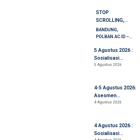
STOP
SCROLLING,
START EARNING!
BANDUNG,
PELATIHAN
POLBAN.AC.ID –
SHOPEE
DALAM RANGKA
5 Agustus 2026 :
MENDUKUNG
AFFILIATE
PENINGKATAN
Sosialisasi
UNTUK
KOMPETENSI
5 Agustus 2026
Pembangunan ZI
MAHASISWA
DIGITAL, LITERASI
WBBM, Anti
POLBAN
PEMASARAN
Korupsi, Anti
DIGITAL, DAN
4-5 Agustus 2026:
Kekerasan, dan
PENGEMBANGAN
Asesmen
Anti Narkoba
KEWIRAUSAHAAN,
4 Agustus 2026
Lapangan
BALAI PELATIHAN
LAMEMBA D4
VOKASI DAN
Keuangan Syariah
PRODUKTIVITAS […]
4 Agustus 2026 :
Sosialisasi
4 Agustus 2026