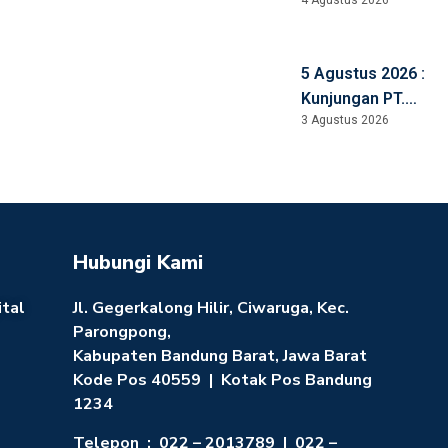
Praktisi Mengajar
5 Agustus 2026 :
Kunjungan PT.
3 Agustus 2026
Natori
Manufacturing,
Jepang
Hubungi Kami
ital
Jl. Gegerkalong Hilir, Ciwaruga, Kec.
Parongpong,
Kabupaten Bandung Barat, Jawa Barat
Kode Pos 40559 | Kotak Pos Bandung
1234
Telepon : 022 – 2013789 | 022 –