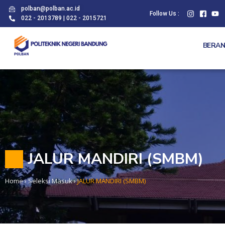
polban@polban.ac.id
Follow Us :
022 - 2013789 | 022 - 2015721
BERA
JALUR MANDIRI (SMBM)
Home
›
Seleksi Masuk
›
JALUR MANDIRI (SMBM)