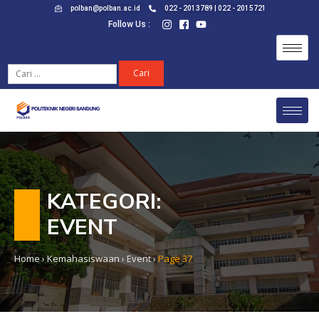
polban@polban.ac.id
022 - 2013789 | 022 - 2015721
Follow Us :
KATEGORI:
EVENT
Home
›
Kemahasiswaan
›
Event
›
Page 37