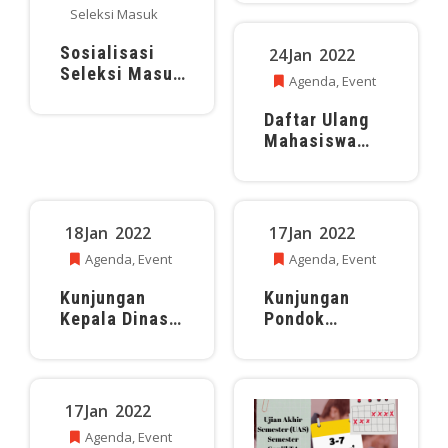
Seleksi Masuk
Sosialisasi
24
Jan
2022
Seleksi Masuk
Agenda
,
Event
TA 2022/2023
Daftar Ulang
Mahasiswa
Semester
Genap TA
2021/2022
18
Jan
2022
17
Jan
2022
Agenda
,
Event
Agenda
,
Event
Kunjungan
Kunjungan
Kepala Dinas
Pondok
Tenaga Kerja
Pesantren
dan
Suryalaya
Transmigrasi
Kab.Kuningan
17
Jan
2022
Agenda
,
Event