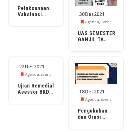
Pelaksanaan
30
Des
2021
Vaksinasi
Booster COVID
Agenda
,
Event
19
UAS SEMESTER
GANJIL TA
2021/2022
22
Des
2021
Agenda
,
Event
Ujian Remedial
18
Des
2021
Asessor BKD
2021
Agenda
,
Event
Pengukuhan
dan Orasi
Ilmiah Guru
Besar