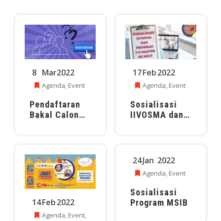
8
Mar
2022
17
Feb
2022
Agenda
,
Event
Agenda
,
Event
Pendaftaran
Sosialisasi
Bakal Calon
IIVOSMA dan
Direktur
Program
POLBAN Masa
3+1+Master ke
Bakti 2022-
NCUT
2026
24
Jan
2022
Agenda
,
Event
Sosialisasi
14
Feb
2022
Program MSIB
Agenda
,
Event
,