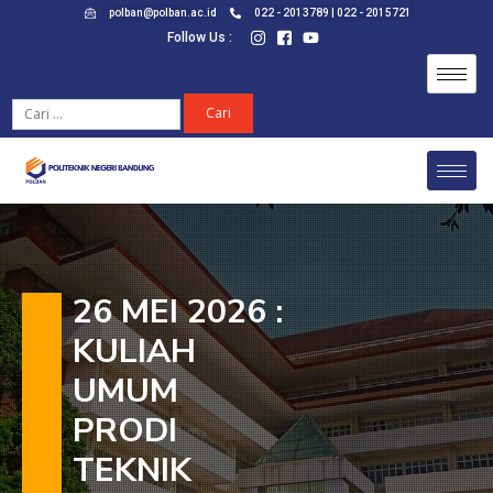
polban@polban.ac.id
022 - 2013789 | 022 - 2015721
Follow Us :
26 MEI 2026 :
KULIAH
UMUM
PRODI
TEKNIK