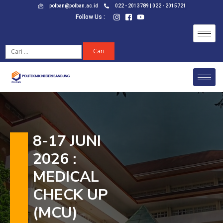
polban@polban.ac.id
022 - 2013789 | 022 - 2015721
Follow Us :
8-17 JUNI
2026 :
MEDICAL
CHECK UP
(MCU)