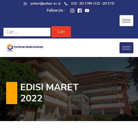
polban@polban.ac.id
022 - 2013789 | 022 - 2015721
Follow Us :
EDISI MARET
2022