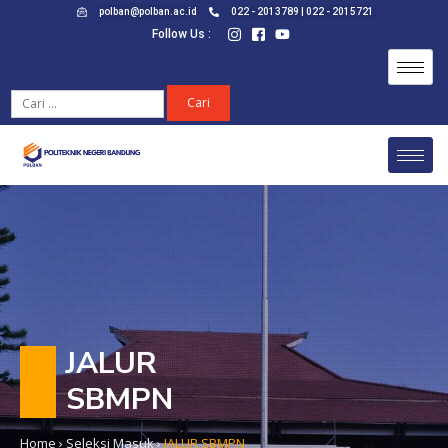
polban@polban.ac.id
022 - 2013789 | 022 - 2015721
Follow Us :
JALUR
SBMPN
Home
›
Seleksi Masuk
›
JALUR SBMPN