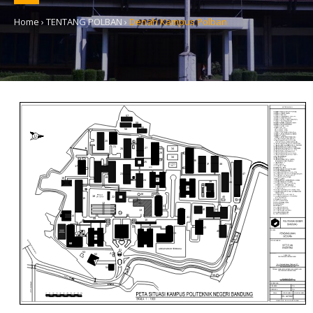
Home
›
TENTANG POLBAN
›
Denah Kampus Polban