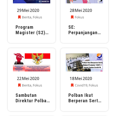
Bekerja di
Lingkungan
29
Mei
2020
28
Mei
2020
POLBAN
Berita
,
Fokus
Fokus
Program
SE:
Magister (S2)
Perpanjangan
Terapan
Kuliah Daring
Politeknik Se-
dan
Indonesia :
Pelaksanaan
Vokasi Kuat
Bekerja di
Menguatkan
Lingkungan
Indonesia
Polban
22
Mei
2020
18
Mei
2020
Berita
,
Fokus
Covid19
,
Fokus
Sambutan
Polban Ikut
Direktur Polban
Berperan Serta
Pada
Dalam
Peringatan Hari
Produksi VENT-