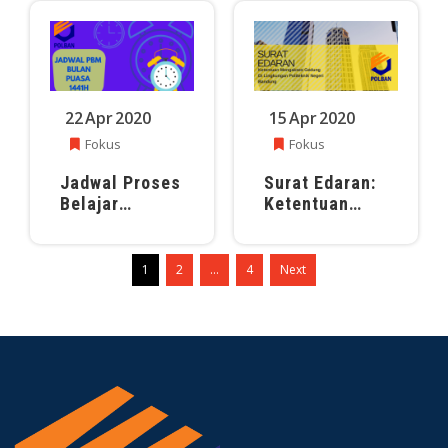
Kebangkitan
I Untuk Pasien
Nasional Ke-
Covid-19
112 Tanggal 20
Mei 2020
22
Apr
2020
15
Apr
2020
Fokus
Fokus
Jadwal Proses
Surat Edaran:
Belajar
Ketentuan
Mengajar Bulan
Mengakses
Puasa 1441 H
Gedung di
Lingkungan
1
2
…
4
Next
Polban