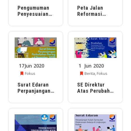
Pengumuman
Peta Jalan
Penyesuaian
Reformasi
Pelaksanaan
Birokrasi 2017-
Bekerja dari
2019
Rumah
17
Jun
2020
1
Jun
2020
Fokus
Berita
,
Fokus
Surat Edaran
SE Direktur
Perpanjangan
Atas Perubahan
Perkuliahan
SE No.16 Tahun
Daring s.d.
2020 Tentang
Desember 2020
Perpanjangan
Kuliah Daring
dan
Pelaksanaan