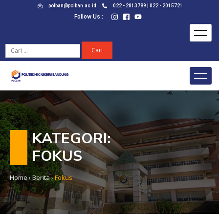
polban@polban.ac.id
022 - 2013789 | 022 - 2015721
Follow Us :
KATEGORI:
FOKUS
Home
›
Berita
›
Fokus