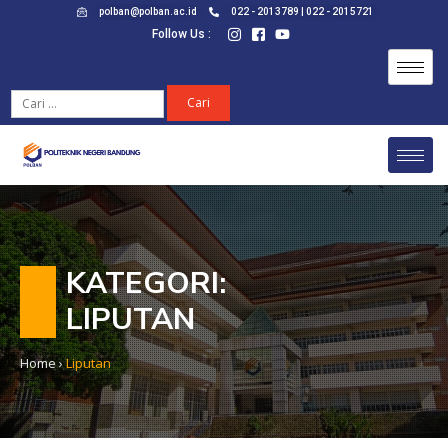
polban@polban.ac.id
022 - 2013789 | 022 - 2015721
Follow Us :
KATEGORI:
LIPUTAN
Home
›
Liputan