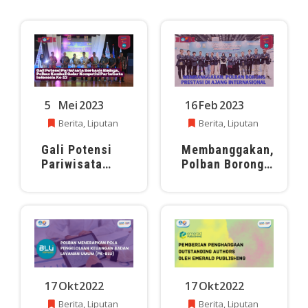
5
Mei
2023
16
Feb
2023
Berita
,
Liputan
Berita
,
Liputan
Gali Potensi
Membanggakan,
Pariwisata
Polban Borong
Berbasis
Prestasi di
Budaya, Polban
Ajang
Kembali Gelar
Internasional
Kompetisi
Pariwisata
Indonesia Ke-
13
17
Okt
2022
17
Okt
2022
Berita
,
Liputan
Berita
,
Liputan