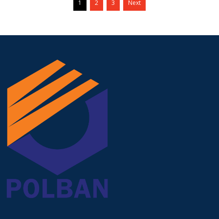
59 PERGURUAN
1
2
3
Next
TINGGI