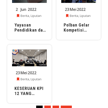
2
Jun
2022
23
Mei
2022
Berita
,
Liputan
Berita
,
Liputan
Yayasan
Polban Gelar
Pendidikan dan
Kompetisi
Kebudayaan
Pariwisata
Batang Garing
Indonesia,
Jalin MoU
Diikuti 59
dengan
Perguruan
Politeknik
Tinggi
Negeri Bandung
23
Mei
2022
Berita
,
Liputan
KESERUAN KPI
12 YANG
DIIKUTI 420
PESERTA DARI