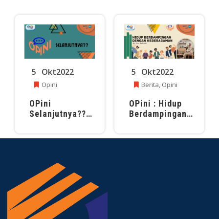
5
Okt
2022
5
Okt
2022
Opini
Berita
,
Opini
OPini
OPini : Hidup
Selanjutnya??
Berdampingan
(Coming Soon)
dengan
Keberagaman