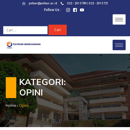
polban@polban.ac.id
022 - 2013789 | 022 - 2015721
Follow Us :
KATEGORI:
OPINI
Home
›
Opini