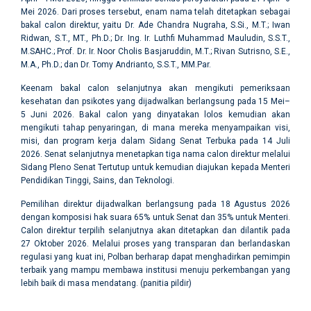
Mei 2026. Dari proses tersebut, enam nama telah ditetapkan sebagai
bakal calon direktur, yaitu Dr. Ade Chandra Nugraha, S.Si., M.T.; Iwan
Ridwan, S.T., MT., Ph.D.; Dr. Ing. Ir. Luthfi Muhammad Mauludin, S.S.T.,
M.SAHC.; Prof. Dr. Ir. Noor Cholis Basjaruddin, M.T.; Rivan Sutrisno, S.E.,
M.A., Ph.D.; dan Dr. Tomy Andrianto, S.S.T., MM.Par.
Keenam bakal calon selanjutnya akan mengikuti pemeriksaan
kesehatan dan psikotes yang dijadwalkan berlangsung pada 15 Mei–
5 Juni 2026. Bakal calon yang dinyatakan lolos kemudian akan
mengikuti tahap penyaringan, di mana mereka menyampaikan visi,
misi, dan program kerja dalam Sidang Senat Terbuka pada 14 Juli
2026. Senat selanjutnya menetapkan tiga nama calon direktur melalui
Sidang Pleno Senat Tertutup untuk kemudian diajukan kepada Menteri
Pendidikan Tinggi, Sains, dan Teknologi.
Pemilihan direktur dijadwalkan berlangsung pada 18 Agustus 2026
dengan komposisi hak suara 65% untuk Senat dan 35% untuk Menteri.
Calon direktur terpilih selanjutnya akan ditetapkan dan dilantik pada
27 Oktober 2026. Melalui proses yang transparan dan berlandaskan
regulasi yang kuat ini, Polban berharap dapat menghadirkan pemimpin
terbaik yang mampu membawa institusi menuju perkembangan yang
lebih baik di masa mendatang. (panitia pildir)